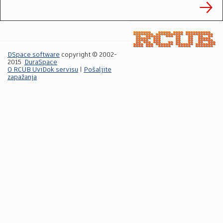
DSpace software
copyright © 2002-
2015
DuraSpace
O RCUB UviDok servisu
|
Pošaljite
zapažanja