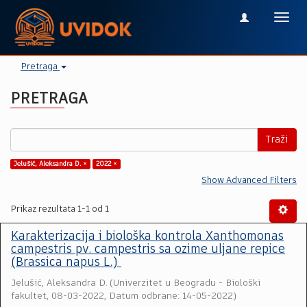
Toggl
navig
Pretraga
PRETRAGA
Traži
Jelušić, Aleksandra D. ×
2022 ×
Show Advanced Filters
Prikaz rezultata 1-1 od 1
Karakterizacija i biološka kontrola Xanthomonas
campestris pv. campestris sa ozime uljane repice
(Brassica napus L.)
Jelušić, Aleksandra D.
(
Univerzitet u Beogradu - Biološki
fakultet
,
08-03-2022, Datum odbrane: 14-05-2022
)