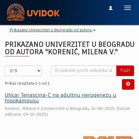
Toggl
navig
Prikazano Univerzitet u Beogradu od autora
PRIKAZANO UNIVERZITET U BEOGRADU
OD AUTORA "KORENIĆ, MILENA V."
Traži
Prikaz rezultata 1-1 od 1
Uticaj Tenascina-C na adultnu nerogenezu u
hipokampusu
Korenić, Milena V.
(
Univerzitet u Beogradu
,
14-08-2025
, Datum
odbrane: 09-10-2025)