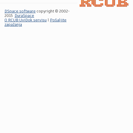
DSpace software
copyright © 2002-
2015
DuraSpace
O RCUB UviDok servisu
|
Pošaljite
zapažanja