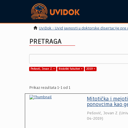
UviDok - Uvid javnosti u doktorske disertacije pre
PRETRAGA
Pešović, Jovan Z. ×
Biološki fakultet ×
2019 ×
Prikaz rezultata 1-1 od 1
Mitotička i mejot
ponovcima kao gen
Pešović, Jovan Z.
(
Uni
04-2019
)