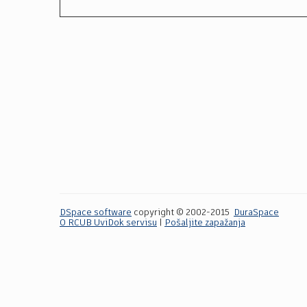
DSpace software
copyright © 2002-2015
DuraSpace
O RCUB UviDok servisu
|
Pošaljite zapažanja