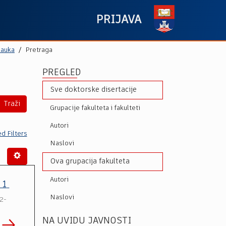
PRIJAVA
nauka
Pretraga
PREGLED
Sve doktorske disertacije
Traži
Grupacije fakulteta i fakulteti
Autori
d Filters
Naslovi
Ova grupacija fakulteta
Autori
 1
Naslovi
2-
NA UVIDU JAVNOSTI