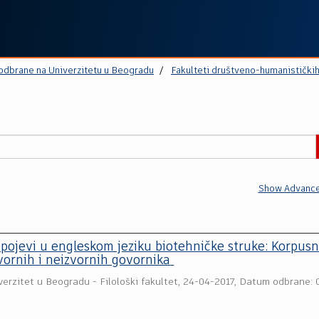
 odbrane na Univerzitetu u Beogradu
Fakulteti društveno-humanistički
Show Advance
 spojevi u engleskom jeziku biotehničke struke: Korpus
vornih i neizvornih govornika
verzitet u Beogradu - Filološki fakultet
,
24-04-2017, Datum odbrane: 