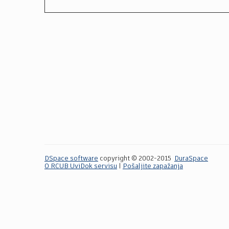
DSpace software
copyright © 2002-2015
DuraSpace
O RCUB UviDok servisu
|
Pošaljite zapažanja