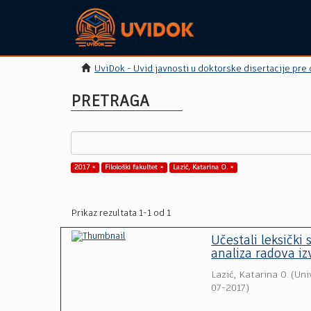
UviDok - Uvid javnosti u doktorske disertacije pre
PRETRAGA
2017 ×
Filološki fakultet ×
Lazić, Katarina O. ×
Prikaz rezultata 1-1 od 1
Učestali leksički
analiza radova iz
Lazić, Katarina O.
(
Uni
07-2017
)