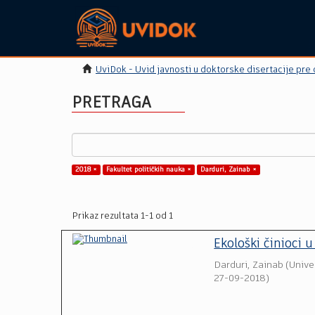
UviDok - Uvid javnosti u doktorske disertacije pre
PRETRAGA
2018 ×
Fakultet političkih nauka ×
Darduri, Zainab ×
Prikaz rezultata 1-1 od 1
Ekološki činioci
Darduri, Zainab
(
Unive
27-09-2018
)