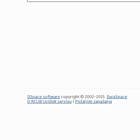
DSpace software
copyright © 2002-2015
DuraSpace
O RCUB UviDok servisu
|
Pošaljite zapažanja