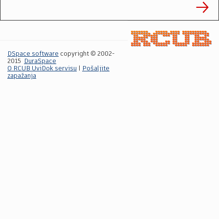
DSpace software
copyright © 2002-
2015
DuraSpace
O RCUB UviDok servisu
|
Pošaljite
zapažanja