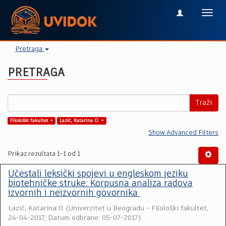
Toggl
navig
Pretraga
PRETRAGA
Traži
Filološki fakultet ×
Lazić, Katarina O. ×
Show Advanced Filters
Prikaz rezultata 1-1 od 1
Učestali leksički spojevi u engleskom jeziku
biotehničke struke: Korpusna analiza radova
izvornih i neizvornih govornika
Lazić, Katarina O.
(
Univerzitet u Beogradu - Filološki fakultet
,
24-04-2017, Datum odbrane: 05-07-2017
)