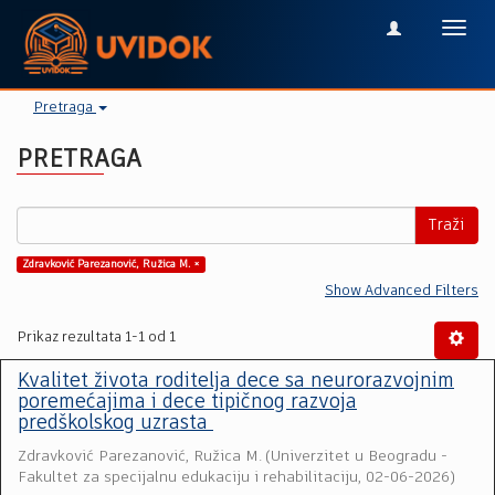
Toggl
navig
Pretraga
PRETRAGA
Traži
Zdravković Parezanović, Ružica M. ×
Show Advanced Filters
Prikaz rezultata 1-1 od 1
Kvalitet života roditelja dece sa neurorazvojnim
poremećajima i dece tipičnog razvoja
predškolskog uzrasta
Zdravković Parezanović, Ružica M.
(
Univerzitet u Beogradu -
Fakultet za specijalnu edukaciju i rehabilitaciju
,
02-06-2026
)