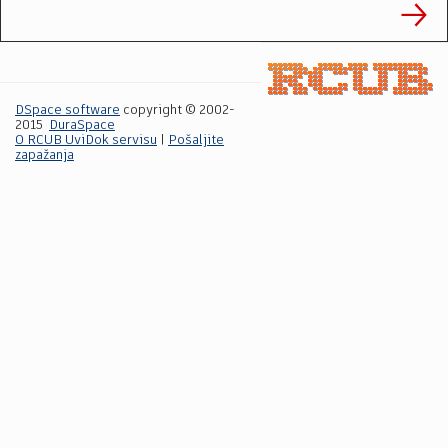
DSpace software
copyright © 2002-
2015
DuraSpace
O RCUB UviDok servisu
|
Pošaljite
zapažanja