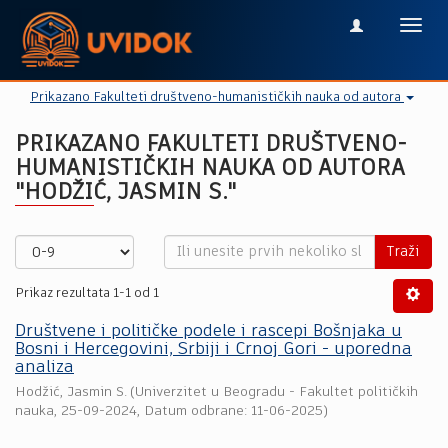
Toggl
navig
Prikazano Fakulteti društveno-humanističkih nauka od autora
PRIKAZANO FAKULTETI DRUŠTVENO-
HUMANISTIČKIH NAUKA OD AUTORA
"HODŽIĆ, JASMIN S."
Traži
Prikaz rezultata 1-1 od 1
Društvene i političke podele i rascepi Bošnjaka u
Bosni i Hercegovini, Srbiji i Crnoj Gori - uporedna
analiza
Hodžić, Jasmin S.
(
Univerzitet u Beogradu - Fakultet političkih
nauka
,
25-09-2024
, Datum odbrane: 11-06-2025)