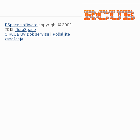
DSpace software
copyright © 2002-
2015
DuraSpace
O RCUB UviDok servisu
|
Pošaljite
zapažanja