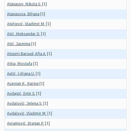
Atanasov, Nikola S.
[1]
Atanasova, Biljana
[1]
Ateljević, Vladimir M.
[1]
Atić, Aleksandar D.
[1]
Atić, Jasmina
[1]
Atoumi Baroud, Afja A.
[1]
Attia, Mostafa
[1]
Aulić, Ljiljana U.
[1]
Avagjan K., Karina
[1]
Avdagić, Emir S.
[1]
Avdalović, Jelena S.
[1]
Avdalović, Vladimir M.
[1]
Avramović, Dragan P.
[1]