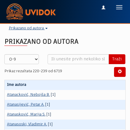
Toggl
navig
Prikazano od autora
PRIKAZANO OD AUTORA
Traži
Prikaz rezultata 220-239 od 6719
Ime autora
Atanacković, Nebojša B.
[1]
Atanasijević, Petar A.
[1]
Atanasković, Marija S.
[1]
Atanasoski, Vladimir A.
[1]